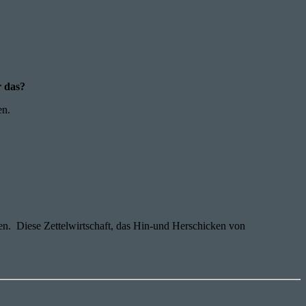
r das?
en.
n. Diese Zettelwirtschaft, das Hin-und Herschicken von