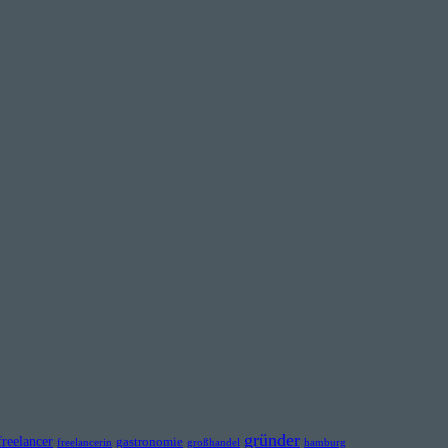
gründer
freelancer
gastronomie
freelancerin
großhandel
hamburg