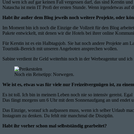
Und wen ich auf gar keinen Fall vergessen darf, das sind Kerstin und
Natascha ist mein IT Profi der ersten Stunde. Wenn irgendetwas auf dem
Habt ihr außer dem Blog jeweils noch weitere Projekte, oder kön
Im Moment bin ich noch die Einzige die Vollzeit für den Blog arbeite
Pakete entwickelt, mit denen wir die Hotels bei ihrer online Kommuni
Für Kerstin ist es ein Halbtagsjob. Sie hat noch andere Projekte am 
Touristik-Bereich mit unseren Angeboten ansprechen wollen.
Sabine verdient ihr Geld weiterhin noch in der Werbeagentur und ic
Noch ein Reisetipp: Norwegen.
Wie ist es, etwas was für viele nur Freizeitvergnügen ist, zu ein
Es ist toll. Ich bin in meinem Leben noch nie so intensiv gereist. E
Das fängt morgens um 6 Uhr mit dem Sonnenaufgang an und endet um
Das Einzige, worauf ich aufpassen muss, wenn ich selber Urlaub mach
Instagram zu denken. Da fehlt mir manchmal die Disziplin.
Habt ihr vorher schon mal selbstständig gearbeitet?