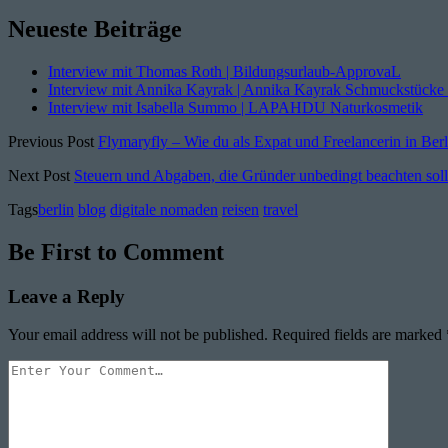
Neueste Beiträge
Interview mit Thomas Roth | Bildungsurlaub-ApprovaL
Interview mit Annika Kayrak | Annika Kayrak Schmuckstücke
Interview mit Isabella Summo | LAPAHDU Naturkosmetik
Previous Post
Flymaryfly – Wie du als Expat und Freelancerin in Berli
Next Post
Steuern und Abgaben, die Gründer unbedingt beachten soll
Tags
berlin
blog
digitale nomaden
reisen
travel
Be First to Comment
Leave a Reply
Your email address will not be published.
Required fields are marked
Your
Comment