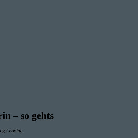
in – so gehts
blog
Looping.