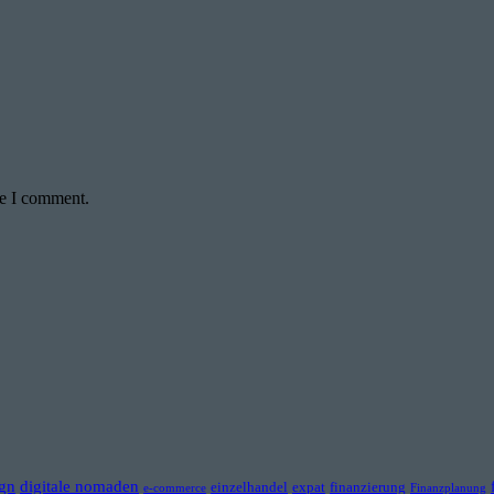
me I comment.
ign
digitale nomaden
einzelhandel
expat
finanzierung
e-commerce
Finanzplanung