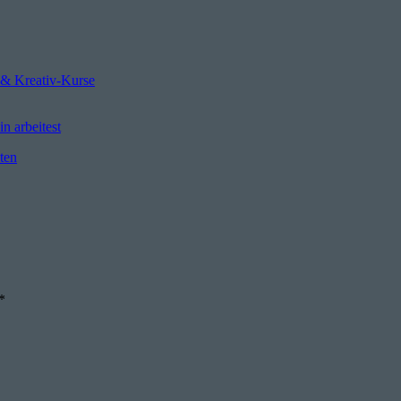
 & Kreativ-Kurse
n arbeitest
ten
*