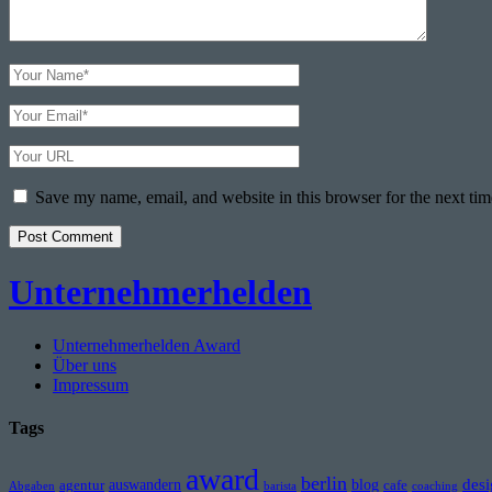
Your
Name
Your
Email
Your
Website
URL
Save my name, email, and website in this browser for the next ti
Unternehmerhelden
Unternehmerhelden Award
Über uns
Impressum
Tags
award
berlin
des
auswandern
blog
agentur
cafe
Abgaben
barista
coaching