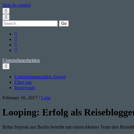
Skip to content
Search
for:
twitter
facebook
instagram
youtube
Unternehmerhelden
Unternehmerhelden Award
Über uns
Impressum
February 16, 2017
/
Lene
Looping: Erfolg als Reiseblogger
Britta Smyrak aus Berlin betreibt mit einem kleinen Team den Reise