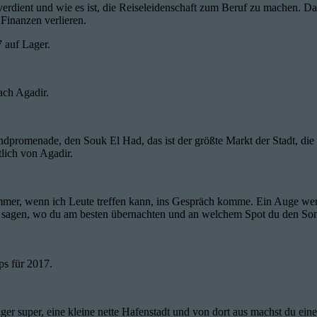
verdient und wie es ist, die Reiseleidenschaft zum Beruf zu machen. Das
 Finanzen verlieren.
7 auf Lager.
ach Agadir.
randpromenade, den Souk El Had, das ist der größte Markt der Stadt, 
tlich von Agadir.
 immer, wenn ich Leute treffen kann, ins Gespräch komme. Ein Auge werf
r sagen, wo du am besten übernachten und an welchem Spot du den So
ps für 2017.
r super, eine kleine nette Hafenstadt und von dort aus machst du einen