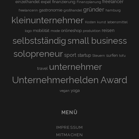
freelancer
einzelhandel
expat
finanzierung
Finanzplanung
gründer
gastronomie
freelancerin
großhandel
hamburg
kleinunternehmer
Kosten
kunst
lebensmittel
reisen
mobilität
onlineshop
logo
mode
produktion
selbstständig
small business
solopreneur
sport
startup
surfen
Steuern
tofu
unternehmer
travel
Unternehmerhelden Award
yoga
vegan
MENÜ
IMPRESSUM
MITMACHEN