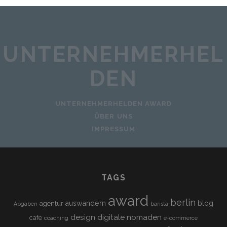
UNTERNEHMERHEL
DEN
UNTERNEHMERHELDEN AWARD
ÜBER UNS
IMPRESSUM
TAGS
award
berlin
auswandern
blog
agentur
Abgaben
barista
design
digitale nomaden
cafe
coaching
e-commerce