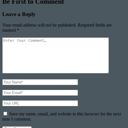
Be First to Comment
Leave a Reply
Your email address will not be published.
Required fields are
marked
*
Your
Comment
Your
Name
Your
Email
Your
Website
URL
Save my name, email, and website in this browser for the next
time I comment.