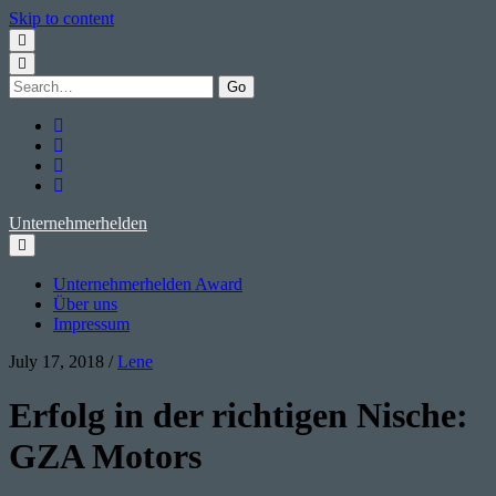
Skip to content
Search
for:
twitter
facebook
instagram
youtube
Unternehmerhelden
Unternehmerhelden Award
Über uns
Impressum
July 17, 2018
/
Lene
Erfolg in der richtigen Nische:
GZA Motors