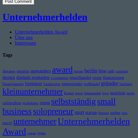
Unternehmerhelden
Unternehmerhelden Award
Über uns
Impressum
Tags
award
berlin
auswandern
blog
agentur
cafe
Abgaben
barista
coaching
design
digitale nomaden
einzelhandel
expat
finanzierung
e-commerce
gründer
freelancer
gastronomie
Finanzplanung
freelancerin
großhandel
hamburg
kleinunternehmer
mobilität
Kosten
kunst
lebensmittel
logo
mode
selbstständig
small
reisen
onlineshop
produktion
business
solopreneur
sport
startup
surfen
Steuern
tofu
Unternehmerhelden
unternehmer
travel
Award
yoga
vegan