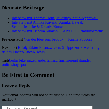
Neueste Beiträge
Interview mit Thomas Roth | Bildungsurlaub-ApprovaL
Interview mit Annika Kayrak | Annika Kayrak
Schmuckstücke & Kreativ-Kurse
Interview mit Isabella Summo | LAPAHDU Naturkosmetik
Previous Post
Von der Idee zum Produkt – Knalle Popcorn
Next Post
Erfolgsfaktor Finanzwissen: 5 Tipps zur Erweiterung
deines Finanz-Know-Hows
Tags
berlin
bike
einzelhandel
fahrrad
finanzierung
gründer
onlineshop
sport
Be First to Comment
Leave a Reply
Your email address will not be published.
Required fields are
marked
*
Your