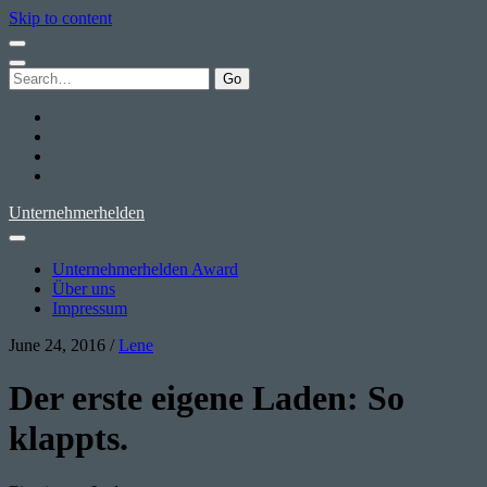
Skip to content
Search
for:
twitter
facebook
instagram
youtube
Unternehmerhelden
Unternehmerhelden Award
Über uns
Impressum
June 24, 2016
/
Lene
Der erste eigene Laden: So
klappts.