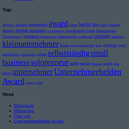
Tags
award
berlin
auswandern
blog
agentur
cafe
Abgaben
barista
coaching
design
digitale nomaden
einzelhandel
expat
finanzierung
e-commerce
gründer
freelancer
gastronomie
Finanzplanung
freelancerin
großhandel
hamburg
kleinunternehmer
mobilität
Kosten
kunst
lebensmittel
logo
mode
selbstständig
small
reisen
onlineshop
produktion
business
solopreneur
sport
startup
surfen
Steuern
tofu
Unternehmerhelden
unternehmer
travel
Award
yoga
vegan
Menü
Impressum
Mitmachen
Über uns
Unternehmerhelden Award