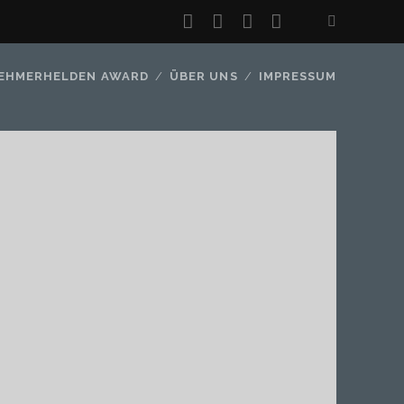
twitter
facebook
instagram
youtube
EHMERHELDEN AWARD
ÜBER UNS
IMPRESSUM