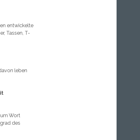
en entwickelte
r, Tassen, T-
 davon leben
it
zum Wort
sgrad des