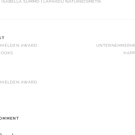
T ISABELLA SUMMO | LAPAHDU NATURKOSMETIK
ST
RHELDEN AWARD:
UNTERNEHMERHE
ROOKS
HAPP
RHELDEN AWARD
COMMENT