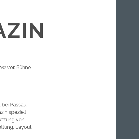
ZIN
iew vor. Bühne
u bei Passau.
zin speziell
ützung von
altung, Layout