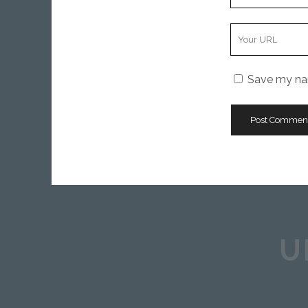
Email
Your
Website
URL
Save my nam
U