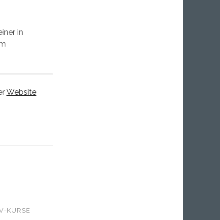
iner in
em
er
Website
IV-KURSE