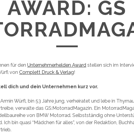
AWARD: GS
TORRADMAGA
nnen für den
Unternehmerhelden Award
stellen sich im Interv
Würfl von
Complett Druck & Verlag
!
stell dich und dein Unternehmen kurz vor.
Armin Würfl, bin 53 Jahre jung, verheiratet und lebe in Thyrna
vertreibe, verwalte das GS:MotorradMagazin. Ein MotorradMaga
dellbaureihe von BMW Motorrad. Selbstständig ohne Unterst
Ich bin quasi “Mädchen für alles”, von der Redaktion, Buchh
trieb.