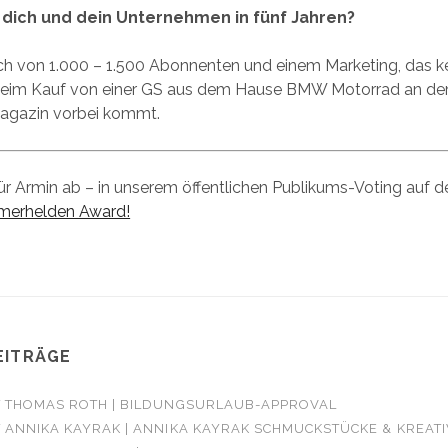
 dich und dein Unternehmen in fünf Jahren?
ch von 1.000 – 1.500 Abonnenten und einem Marketing, das ke
beim Kauf von einer GS aus dem Hause BMW Motorrad an d
agazin vorbei kommt.
ür Armin ab – in unserem öffentlichen Publikums-Voting auf d
merhelden Award!
EITRÄGE
T THOMAS ROTH | BILDUNGSURLAUB-APPROVAL
T ANNIKA KAYRAK | ANNIKA KAYRAK SCHMUCKSTÜCKE & KREAT