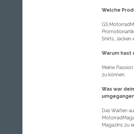
Welche Produ
GS:MotorradMa
Promotionartik
Shirts, Jacken 
Warum hast d
Meine Passion
zu können.
Was war dein
umgegange
Das Warten au
MotorradMagaz
Magazins zu e