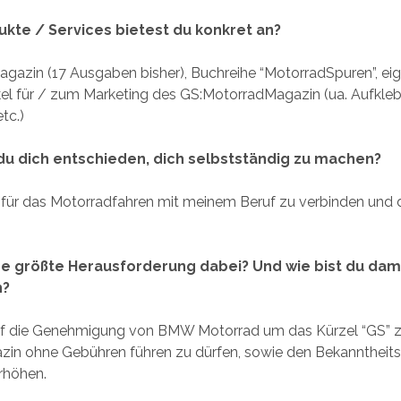
kte / Services bietest du konkret an?
gazin (17 Ausgaben bisher), Buchreihe “MotorradSpuren”, eig
el für / zum Marketing des GS:MotorradMagazin (ua. Aufklebe
etc.)
u dich entschieden, dich selbstständig zu machen?
 für das Motorradfahren mit meinem Beruf zu verbinden und
e größte Herausforderung dabei? Und wie bist du dam
n?
f die Genehmigung von BMW Motorrad um das Kürzel “GS” 
in ohne Gebühren führen zu dürfen, sowie den Bekanntheit
rhöhen.