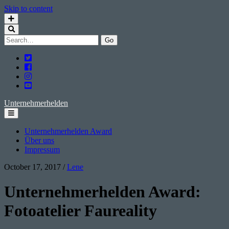
Skip to content
Search
for:
twitter
facebook
instagram
youtube
Unternehmerhelden
Unternehmerhelden Award
Über uns
Impressum
October 17, 2017
/
Lene
Unternehmerhelden Award:
Fotoatelier Faureality