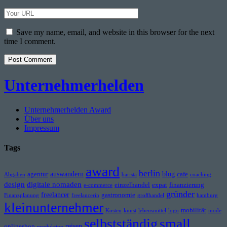
Email
Your
Website
URL
Save my name, email, and website in this browser for the next
time I comment.
Unternehmerhelden
Unternehmerhelden Award
Über uns
Impressum
Tags
award
berlin
auswandern
blog
agentur
cafe
Abgaben
barista
coaching
design
digitale nomaden
einzelhandel
expat
finanzierung
e-commerce
gründer
freelancer
gastronomie
Finanzplanung
freelancerin
großhandel
hamburg
kleinunternehmer
mobilität
Kosten
kunst
lebensmittel
logo
mode
selbstständig
small
reisen
onlineshop
produktion