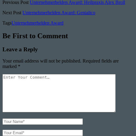
Previous Post
Unternehmerhelden Award: Heilpraxis Alex Broll
Next Post
Unternehmerhelden Award: Genialico
Tags
Unternehmerhelden Award
Be First to Comment
Leave a Reply
Your email address will not be published.
Required fields are
marked
*
Your
Comment
Your
Name
Your