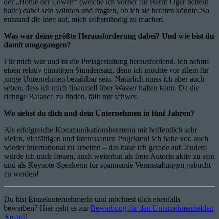
der „Höhle der Löwen“ (welche ich vorher für Herrn Öger betreut
hatte) dabei sein würden und fragten, ob ich sie beraten könnte. So
entstand die Idee auf, mich selbstständig zu machen.
Was war deine größte Herausforderung dabei? Und wie bist du
damit umgegangen?
Für mich war und ist die Preisgestaltung herausfordend. Ich nehme
einen relativ günstigen Stundensatz, denn ich möchte vor allem für
junge Unternehmen bezahlbar sein. Natürlich muss ich aber auch
sehen, dass ich mich finanziell über Wasser halten kann. Da die
richtige Balance zu finden, fällt mir schwer.
Wo siehst du dich und dein Unternehmen in fünf Jahren?
Als erfolgreiche Kommunikationsberaterin mit hoffentlich sehr
vielen, vielfältigen und interessanten Projekten! Ich habe vor, auch
wieder international zu arbeiten – das baue ich gerade auf. Zudem
würde ich mich freuen, auch weiterhin als freie Autorin aktiv zu sein
und als Keynote-Speakerin für spannende Veranstaltungen gebucht
zu werden!
Du bist EinzelunternehmerIn und möchtest dich ebenfalls
bewerben? Hier geht es zur
Bewerbung für den Unternehmerhelden
Award
!