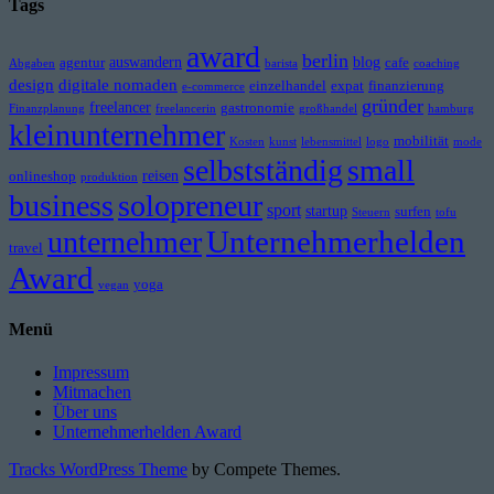
Tags
award
berlin
auswandern
blog
agentur
cafe
Abgaben
barista
coaching
design
digitale nomaden
einzelhandel
expat
finanzierung
e-commerce
gründer
freelancer
gastronomie
Finanzplanung
freelancerin
großhandel
hamburg
kleinunternehmer
mobilität
Kosten
kunst
lebensmittel
logo
mode
selbstständig
small
reisen
onlineshop
produktion
business
solopreneur
sport
startup
surfen
Steuern
tofu
Unternehmerhelden
unternehmer
travel
Award
yoga
vegan
Menü
Impressum
Mitmachen
Über uns
Unternehmerhelden Award
Tracks WordPress Theme
by Compete Themes.