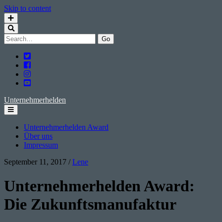
Skip to content
Search
for:
twitter
facebook
instagram
youtube
Unternehmerhelden
Unternehmerhelden Award
Über uns
Impressum
September 11, 2017
/
Lene
Unternehmerhelden Award:
Die Zukunftsmanufaktur