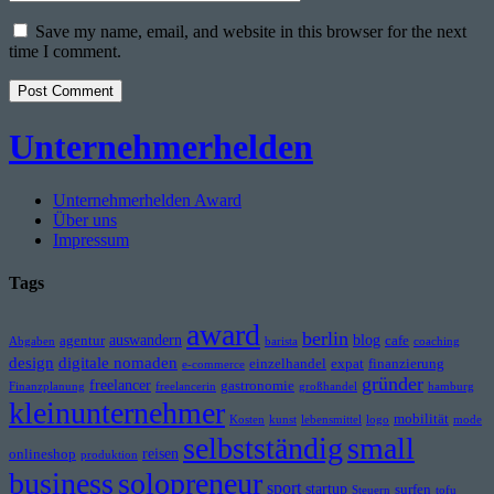
Website
URL
Save my name, email, and website in this browser for the next
time I comment.
Unternehmerhelden
Unternehmerhelden Award
Über uns
Impressum
Tags
award
berlin
auswandern
blog
agentur
cafe
Abgaben
barista
coaching
design
digitale nomaden
einzelhandel
expat
finanzierung
e-commerce
gründer
freelancer
gastronomie
Finanzplanung
freelancerin
großhandel
hamburg
kleinunternehmer
mobilität
Kosten
kunst
lebensmittel
logo
mode
selbstständig
small
reisen
onlineshop
produktion
business
solopreneur
sport
startup
surfen
Steuern
tofu