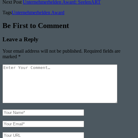
Next Post
Unternehmerhelden Award: SeelenART
Tags
Unternehmerhelden Award
Be First to Comment
Leave a Reply
Your email address will not be published.
Required fields are
marked
*
Your
Comment
Your
Name
Your
Email
Your