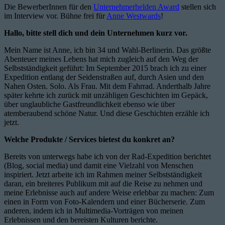
Die BewerberInnen für den
Unternehmerhelden Award
stellen sich
im Interview vor. Bühne frei für
Anne Westwards
!
Hallo, bitte stell dich und dein Unternehmen kurz vor.
Mein Name ist Anne, ich bin 34 und Wahl-Berlinerin. Das größte
Abenteuer meines Lebens hat mich zugleich auf den Weg der
Selbstständigkeit geführt: Im September 2015 brach ich zu einer
Expedition entlang der Seidenstraßen auf, durch Asien und den
Nahen Osten. Solo. Als Frau. Mit dem Fahrrad. Anderthalb Jahre
später kehrte ich zurück mit unzähligen Geschichten im Gepäck,
über unglaubliche Gastfreundlichkeit ebenso wie über
atemberaubend schöne Natur. Und diese Geschichten erzähle ich
jetzt.
Welche Produkte / Services bietest du konkret an?
Bereits von unterwegs habe ich von der Rad-Expedition berichtet
(Blog, social media) und damit eine Vielzahl von Menschen
inspiriert. Jetzt arbeite ich im Rahmen meiner Selbstständigkeit
daran, ein breiteres Publikum mit auf die Reise zu nehmen und
meine Erlebnisse auch auf andere Weise erlebbar zu machen: Zum
einen in Form von Foto-Kalendern und einer Bücherserie. Zum
anderen, indem ich in Multimedia-Vorträgen von meinen
Erlebnissen und den bereisten Kulturen berichte.