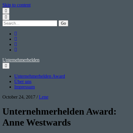
Skip to content
Search
for:
twitter
facebook
instagram
youtube
Unternehmerhelden
Unternehmerhelden Award
Über uns
Impressum
October 24, 2017
/
Lene
Unternehmerhelden Award:
Anne Westwards