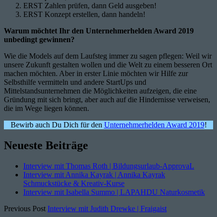
ERST Zahlen prüfen, dann Geld ausgeben!
ERST Konzept erstellen, dann handeln!
Warum möchtet Ihr den Unternehmerhelden Award 2019
unbedingt gewinnen?
Wie die Models auf dem Laufsteg immer zu sagen pflegen: Weil wir
unsere Zukunft gestalten wollen und die Welt zu einem besseren Ort
machen möchten. Aber in erster Linie möchten wir Hilfe zur
Selbsthilfe vermitteln und andere StartUps und
Mittelstandsunternehmen die Möglichkeiten aufzeigen, die eine
Gründung mit sich bringt, aber auch auf die Hindernisse verweisen,
die im Wege liegen können.
Bewirb auch Du Dich für den
Unternehmerhelden Award 2019
!
Neueste Beiträge
Interview mit Thomas Roth | Bildungsurlaub-ApprovaL
Interview mit Annika Kayrak | Annika Kayrak
Schmuckstücke & Kreativ-Kurse
Interview mit Isabella Summo | LAPAHDU Naturkosmetik
Previous Post
Interview mit Judith Drewke | Fraigaist