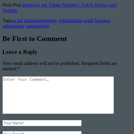
Next Post
Interview mit Tobias Schmitz | ToSch Service und
Vertrieb
Tags
award
kleinunternehmer
selbstständig
small business
solopreneur
unternehmer
Be First to Comment
Leave a Reply
Your email address will not be published.
Required fields are
marked
*
Your
Comment
Your
Name
Your