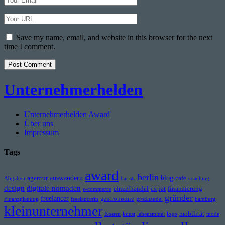
Email
Your
Website
URL
Save my name, email, and website in this browser for the next
time I comment.
Unternehmerhelden
Unternehmerhelden Award
Über uns
Impressum
Tags
award
berlin
auswandern
blog
agentur
cafe
Abgaben
barista
coaching
design
digitale nomaden
einzelhandel
expat
finanzierung
e-commerce
gründer
freelancer
gastronomie
Finanzplanung
freelancerin
großhandel
hamburg
kleinunternehmer
mobilität
Kosten
kunst
lebensmittel
logo
mode