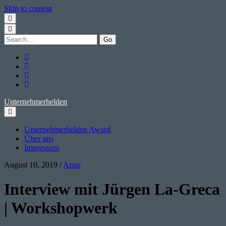
Skip to content
Search
for:
twitter
facebook
instagram
youtube
Unternehmerhelden
Unternehmerhelden Award
Über uns
Impressum
August 10, 2019
/
Anne
Interview mit Jürgen La-Greca
| Workshopwerk