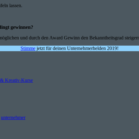
feln lassen.
dingt gewinnen?
rmöglichen und durch den Award Gewinn den Bekanntheitsgrad steiger
Stimme
jetzt für deinen Unternehmerhelden 2019!
 & Kreativ-Kurse
unternehmer