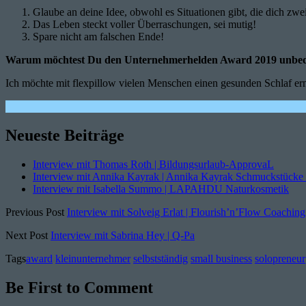
Glaube an deine Idee, obwohl es Situationen gibt, die dich zwei
Das Leben steckt voller Überraschungen, sei mutig!
Spare nicht am falschen Ende!
Warum möchtest Du den Unternehmerhelden Award 2019 unbe
Ich möchte mit flexpillow vielen Menschen einen gesunden Schlaf e
Neueste Beiträge
Interview mit Thomas Roth | Bildungsurlaub-ApprovaL
Interview mit Annika Kayrak | Annika Kayrak Schmuckstücke
Interview mit Isabella Summo | LAPAHDU Naturkosmetik
Previous Post
Interview mit Solveig Erlat | Flourish’n’Flow Coaching
Next Post
Interview mit Sabrina Hey | Q-Pa
Tags
award
kleinunternehmer
selbstständig
small business
solopreneur
Be First to Comment