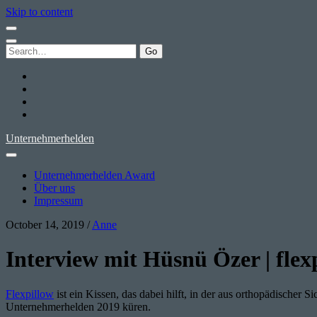
Skip to content
Search
for:
twitter
facebook
instagram
youtube
Unternehmerhelden
Unternehmerhelden Award
Über uns
Impressum
October 14, 2019
/
Anne
Interview mit Hüsnü Özer | flex
Flexpillow
ist ein Kissen, das dabei hilft, in der aus orthopädischer 
Unternehmerhelden 2019 küren.