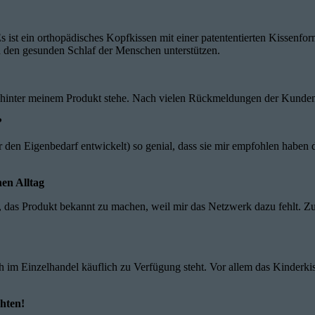
 ist ein orthopädisches Kopfkissen mit einer patententierten Kissenfor
 den gesunden Schlaf der Menschen unterstützen.
% hinter meinem Produkt stehe. Nach vielen Rückmeldungen der Kunden
?
en Eigenbedarf entwickelt) so genial, dass sie mir empfohlen haben die
en Alltag
, das Produkt bekannt zu machen, weil mir das Netzwerk dazu fehlt. Zus
uch im Einzelhandel käuflich zu Verfügung steht. Vor allem das Kinderk
chten!